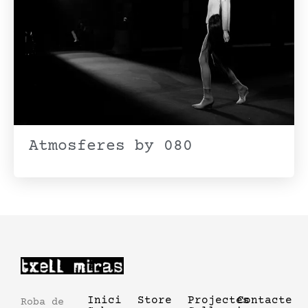
Atmosferes by 080
Inici
Store
Projectes
Contacte
Roba de