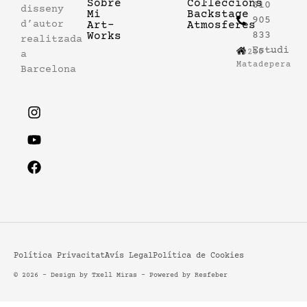
Sobre
Col·leccions
610
disseny
Mi
Backstage
905
d’autor
Art-
Atmosferes
833
Works
realitzada
Estudi
08230 –
a
Matadepera
Barcelona
Política Privacitat
Avís Legal
Política de Cookies
© 2026 - Design by Txell Miras - Powered by
Resfeber