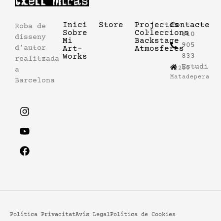
Inici
Store
Projectes
Contacte
Roba de
Sobre
Col·leccions
610
disseny
Mi
Backstage
905
d’autor
Art-
Atmosferes
833
Works
realitzada
Estudi
08230 –
a
Matadepera
Barcelona
Política Privacitat
Avís Legal
Política de Cookies