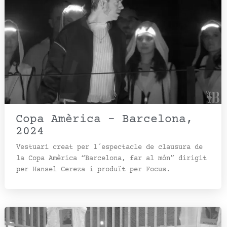
Copa Amèrica – Barcelona,
2024
Vestuari creat per l´espectacle de clausura de
la Copa Amèrica “Barcelona, far al món” dirigit
per Hansel Cereza i produït per Focus.