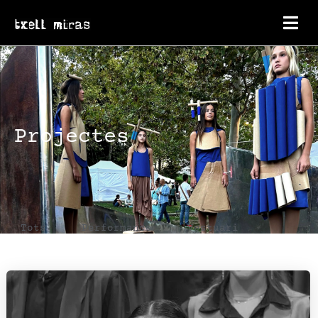
Projectes
Tots
Performance
Vestuari