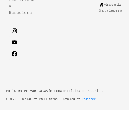
per
realitzada
Estudi
08230 –
a
a
Matadepera
Barcelona
increment
o
disminuir
el
volum.
Política Privacitat
Avís Legal
Política de Cookies
© 2026 - Design by Txell Miras - Powered by
Resfeber