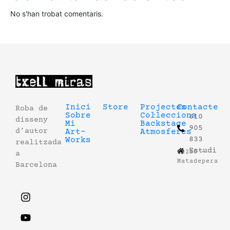
No s'han trobat comentaris.
Inici
Store
Projectes
Contacte
Roba de
Sobre
Col·leccions
610
disseny
Mi
Backstage
905
d’autor
Art-
Atmosferes
833
Works
realitzada
Estudi
08230 –
a
Matadepera
Barcelona