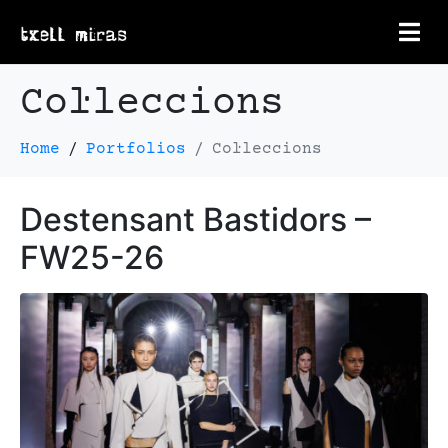
Col·leccions
Home
Portfolios
Col·leccions
Destensant Bastidors –
FW25-26