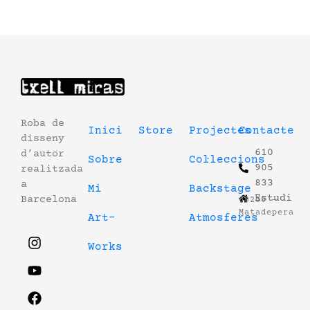
Roba de
Inici
Store
Projectes
Contacte
disseny
610
d’autor
Sobre
Col·leccions
905
realitzada
833
a
Mi
Backstage
Estudi
Barcelona
08230 –
Matadepera
Art-
Atmosferes
Works