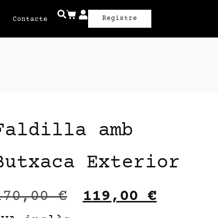
Registre
Contacte
Faldilla amb
Butxaca Exterior
170,00
€
119,00
€