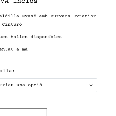
IVA inclòs
aldilla Evasé amb Butxaca Exterior
 Cinturó
ues talles disponibles
entat a mà
alla
: