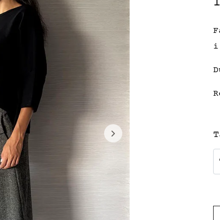
F
i
D
R
T