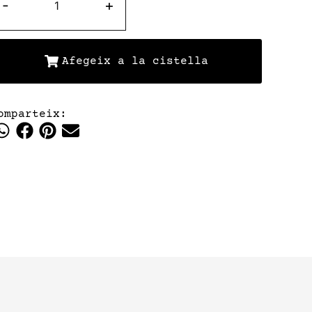
-
+
Afegeix a la cistella
omparteix: