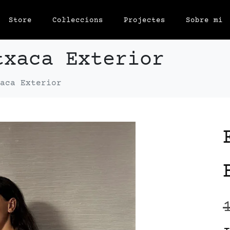
Store
Col·leccions
Projectes
Sobre mi
txaca Exterior
aca Exterior