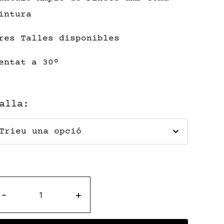
intura
res Talles disponibles
entat a 30º
alla
:
-
+