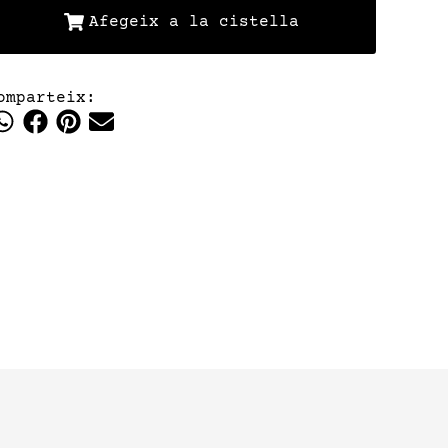
Afegeix a la cistella
omparteix: