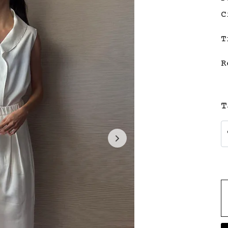
C
T
R
T