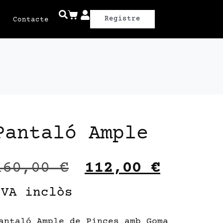
Registre
Contacte
Pantaló Ample
160,00
€
112,00
€
IVA inclòs
antaló Ample de Pinces amb Goma