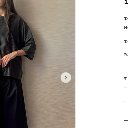
T
M
T
R
T