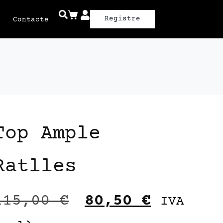
Registre
Contacte
Top Ample
Ratlles
115,00
€
80,50
€
IVA