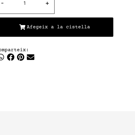
-
+
Afegeix a la cistella
omparteix: