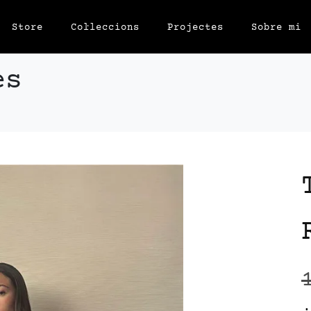
Store
Col·leccions
Projectes
Sobre mi
es