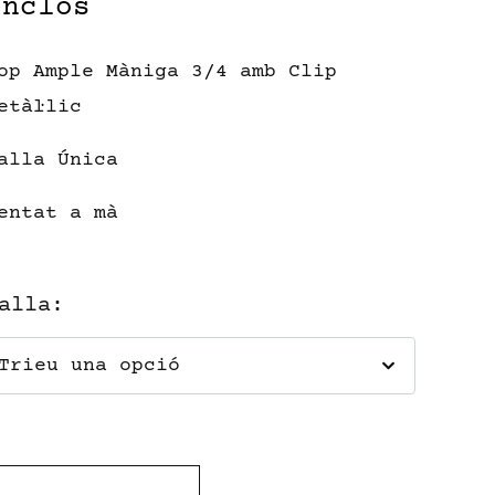
inclòs
op Ample Màniga 3/4 amb Clip
etàl·lic
alla Única
entat a mà
alla
: