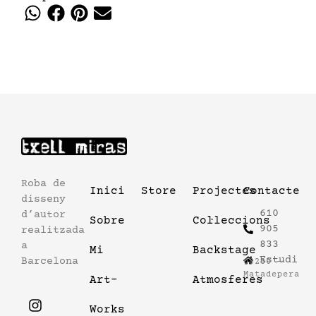
Roba de
Inici
Store
Projectes
Contacte
disseny
610
d’autor
Sobre
Col·leccions
905
realitzada
833
a
Mi
Backstage
Estudi
Barcelona
08230 –
Matadepera
Art-
Atmosferes
Works