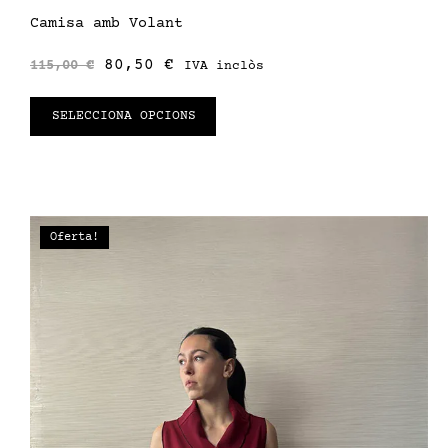
Camisa amb Volant
80,50
€
115,00
€
IVA inclòs
SELECCIONA OPCIONS
Oferta!