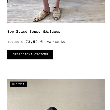
Top Evasé Sense Mànigues
73,50
€
105,00
€
IVA inclòs
SELECCIONA OPCIONS
Oferta!