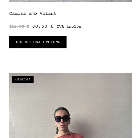
Camisa amb Volant
80,50
€
115,00
€
IVA inclòs
SELECCIONA OPCIONS
Oferta!