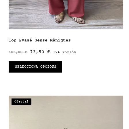
Top Evasé Sense Mànigues
73,50
€
105,00
€
IVA inclòs
SELECCIONA OPCIONS
Oferta!