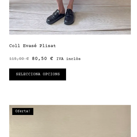
Coll Evasé Plisat
80,50
€
115,00
€
IVA inclòs
SELECCIONA OPCIONS
Oferta!