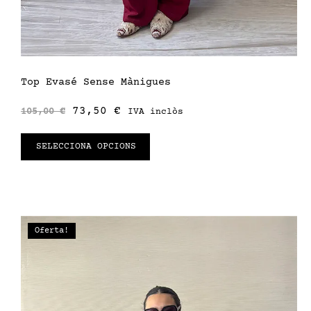
Top Evasé Sense Mànigues
73,50
€
105,00
€
IVA inclòs
SELECCIONA OPCIONS
Oferta!