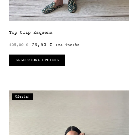
Top Clip Esquena
73,50
€
105,00
€
IVA inclòs
SELECCIONA OPCIONS
Oferta!