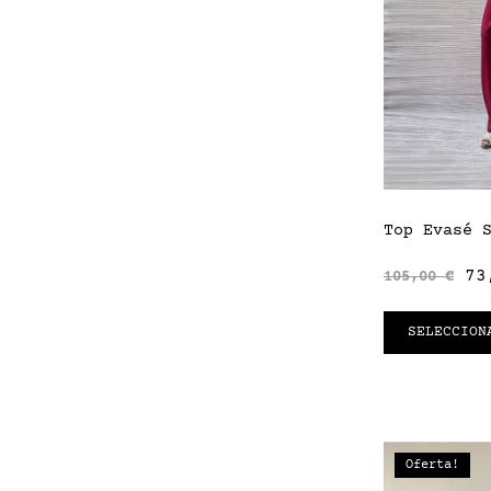
Top Evasé 
73
105,00
€
SELECCION
Oferta!