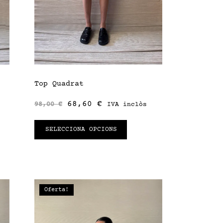
Top Quadrat
68,60
€
98,00
€
IVA inclòs
SELECCIONA OPCIONS
Oferta!