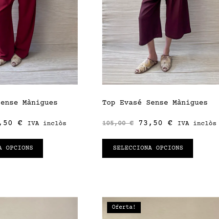
Sense Mànigues
Top Evasé Sense Mànigues
,50
€
73,50
€
105,00
€
IVA inclòs
IVA inclòs
A OPCIONS
SELECCIONA OPCIONS
Oferta!