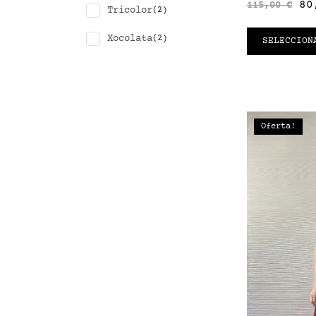
80
115,00
€
Tricolor
(2)
Xocolata
(2)
SELECCION
Oferta!