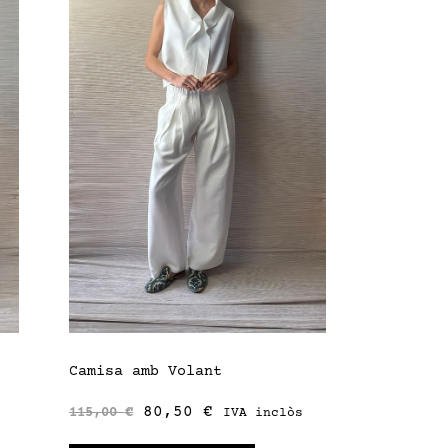
Camisa amb Volant
80,50
€
115,00
€
IVA inclòs