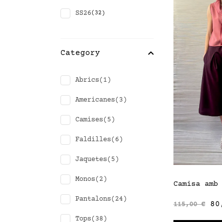
SS26
(32)
Category
Abrics
(1)
Americanes
(3)
Camises
(5)
Faldilles
(6)
Jaquetes
(5)
Monos
(2)
Camisa amb
Pantalons
(24)
80
115,00
€
Tops
(38)