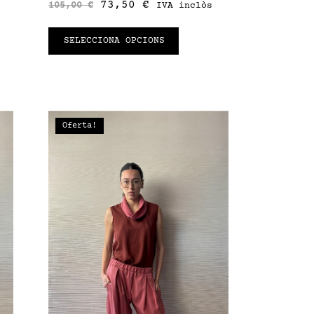
73,50
€
105,00
€
IVA inclòs
SELECCIONA OPCIONS
Oferta!