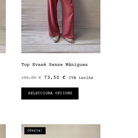
Top Evasé Sense Mànigues
73,50
€
105,00
€
IVA inclòs
SELECCIONA OPCIONS
Oferta!