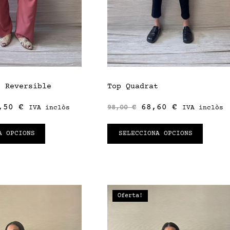
r Reversible
Top Quadrat
,50
€
68,60
€
98,00
€
IVA inclòs
IVA inclòs
A OPCIONS
SELECCIONA OPCIONS
Oferta!