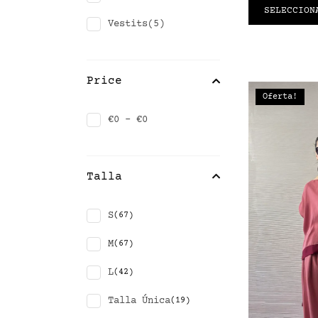
SELECCION
Vestits
(5)
Price
Oferta!
€0 - €0
Talla
S
(67)
M
(67)
L
(42)
Talla Única
(19)