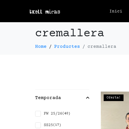
Inici
cremallera
Home
Productes
cremallera
Temporada
Oferta!
FW 25/26
(40)
SS25
(17)