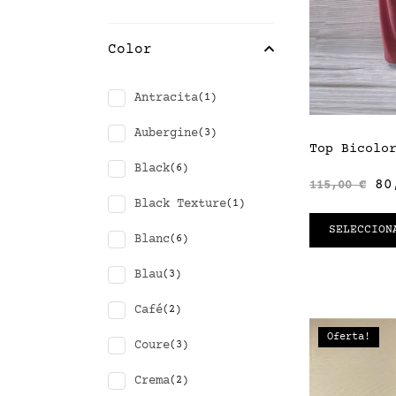
Color
Antracita
(1)
Aubergine
(3)
Top Bicolo
Black
(6)
80
115,00
€
Black Texture
(1)
SELECCION
Blanc
(6)
Blau
(3)
Café
(2)
Oferta!
Coure
(3)
Crema
(2)